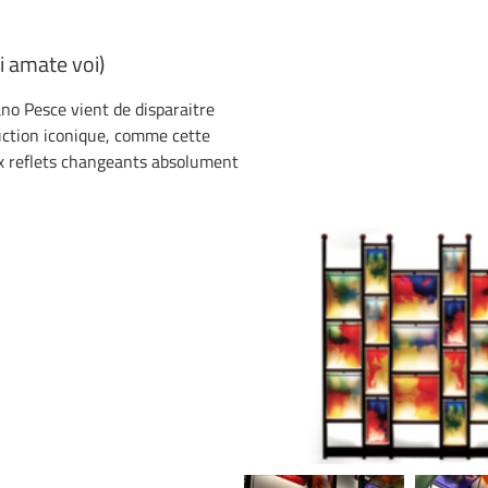
i amate voi)
ano Pesce vient de disparaitre
duction iconique, comme cette
ux reflets changeants absolument